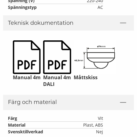
Spänning (V)
220-240
Spänningstyp
AC
Teknisk dokumentation
Manual 4m
Manual 4m
Måttskiss
DALI
Färg och material
Färg
Vit
Material
Plast, ABS
Svensktillverkad
Nej