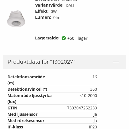
Variantvärde:
DALI
Effekt:
0W
Lumen:
0lm
Lagersaldo:
+50 i lager
✔
Produktdata för "
1302027
"
Detektionsområde
16
(m)
Detektionsvinkel (°)
360
Mätområde ljusstyrka
<10-2000
(lux)
GTIN
7393047252239
Med ljussensor
Ja
Med rörelsesensor
Ja
IP-klass
IP20