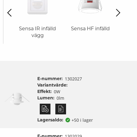
revious
Next
m
Sensa IR infälld
Sensa HF infälld
Sensa 
vägg
E-nummer:
1302027
Variantvärde:
Effekt:
0W
Lumen:
0lm
Lagersaldo:
+50 i lager
✔
E-nummer:
1302029