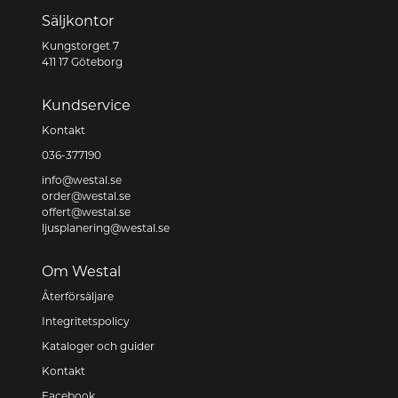
Säljkontor
Kungstorget 7
411 17 Göteborg
Kundservice
Kontakt
036-377190
info@westal.se
order@westal.se
offert@westal.se
ljusplanering@westal.se
Om Westal
Återförsäljare
Integritetspolicy
Kataloger och guider
Kontakt
Facebook