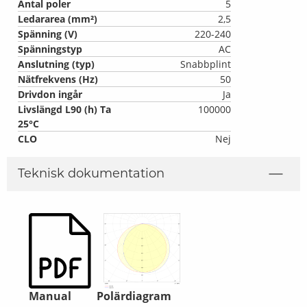
Antal poler
5
Ledararea (mm²)
2,5
Spänning (V)
220-240
Spänningstyp
AC
Anslutning (typ)
Snabbplint
Nätfrekvens (Hz)
50
Drivdon ingår
Ja
Livslängd L90 (h) Ta
100000
25°C
CLO
Nej
Teknisk dokumentation
Manual
Polärdiagram