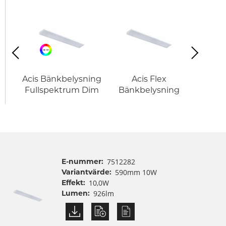
revious
Next
Acis Bänkbelysning
Acis Flex
A
Fullspektrum Dim
Bänkbelysning
Bänk
E-nummer:
7512282
Variantvärde:
590mm 10W
Effekt:
10,0W
Lumen:
926lm