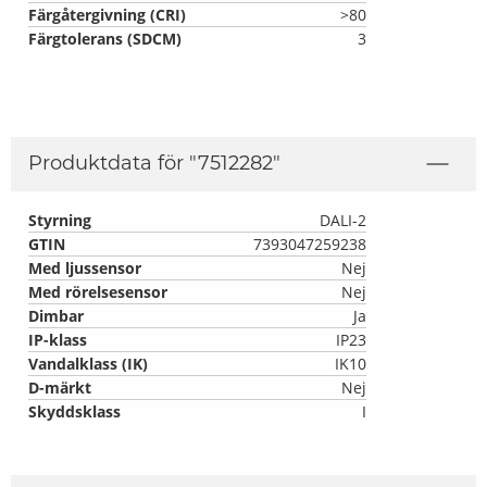
Färgåtergivning (CRI)
>80
Färgtolerans (SDCM)
3
Produktdata för "
7512282
"
Styrning
DALI-2
GTIN
7393047259238
Med ljussensor
Nej
Med rörelsesensor
Nej
Dimbar
Ja
IP-klass
IP23
Vandalklass (IK)
IK10
D-märkt
Nej
Skyddsklass
I