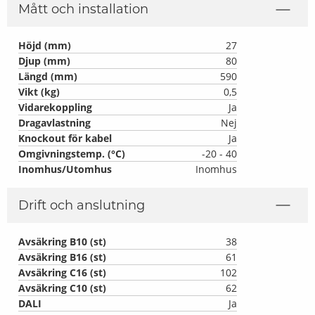
Mått och installation
Höjd (mm)
27
Djup (mm)
80
Längd (mm)
590
Vikt (kg)
0,5
Vidarekoppling
Ja
Dragavlastning
Nej
Knockout för kabel
Ja
Omgivningstemp. (°C)
-20 - 40
Inomhus/Utomhus
Inomhus
Drift och anslutning
Avsäkring B10 (st)
38
Avsäkring B16 (st)
61
Avsäkring C16 (st)
102
Avsäkring C10 (st)
62
DALI
Ja