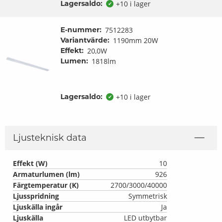
Lagersaldo:
+10 i lager
✔
E-nummer:
7512283
Variantvärde:
1190mm 20W
Effekt:
20,0W
Lumen:
1818lm
Lagersaldo:
+10 i lager
✔
Ljusteknisk data
Effekt (W)
10
Armaturlumen (lm)
926
Färgtemperatur (K)
2700/3000/40000
Ljusspridning
Symmetrisk
Ljuskälla ingår
Ja
Ljuskälla
LED utbytbar