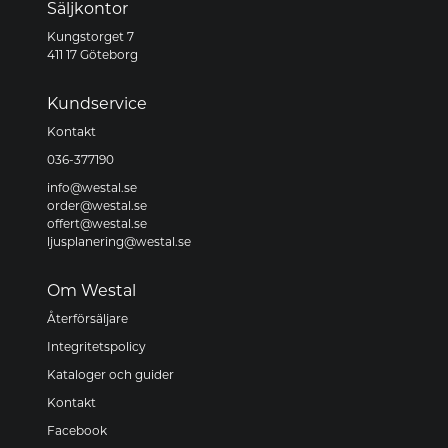
Säljkontor
Kungstorget 7
411 17 Göteborg
Kundservice
Kontakt
036-377190
info@westal.se
order@westal.se
offert@westal.se
ljusplanering@westal.se
Om Westal
Återförsäljare
Integritetspolicy
Kataloger och guider
Kontakt
Facebook