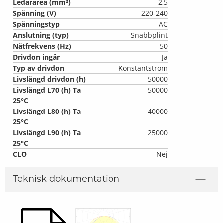
Ledararea (mm²)
2,5
Spänning (V)
220-240
Spänningstyp
AC
Anslutning (typ)
Snabbplint
Nätfrekvens (Hz)
50
Drivdon ingår
Ja
Typ av drivdon
Konstantström
Livslängd drivdon (h)
50000
Livslängd L70 (h) Ta
50000
25°C
Livslängd L80 (h) Ta
40000
25°C
Livslängd L90 (h) Ta
25000
25°C
CLO
Nej
Teknisk dokumentation