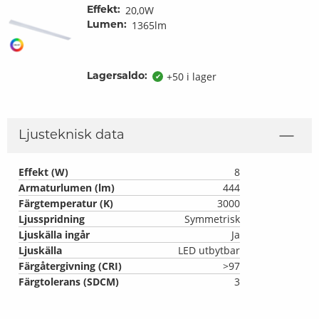
20,0W
Effekt:
1365lm
Lumen:
+50 i lager
Lagersaldo:
✔
Ljusteknisk data
Effekt (W)
8
Armaturlumen (lm)
444
Färgtemperatur (K)
3000
Ljusspridning
Symmetrisk
Ljuskälla ingår
Ja
Ljuskälla
LED utbytbar
Färgåtergivning (CRI)
>97
Färgtolerans (SDCM)
3