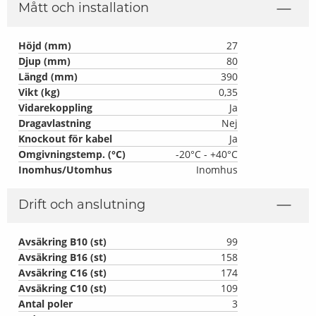
Mått och installation
Höjd (mm)
27
Djup (mm)
80
Längd (mm)
390
Vikt (kg)
0,35
Vidarekoppling
Ja
Dragavlastning
Nej
Knockout för kabel
Ja
Omgivningstemp. (°C)
-20°C - +40°C
Inomhus/Utomhus
Inomhus
Drift och anslutning
Avsäkring B10 (st)
99
Avsäkring B16 (st)
158
Avsäkring C16 (st)
174
Avsäkring C10 (st)
109
Antal poler
3