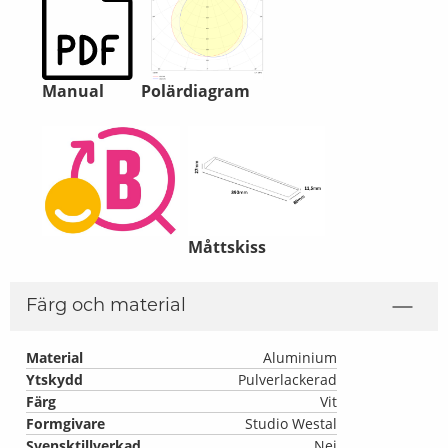
Manual
Polärdiagram
Måttskiss
Färg och material
Material
Aluminium
Ytskydd
Pulverlackerad
Färg
Vit
Formgivare
Studio Westal
Svensktillverkad
Nej