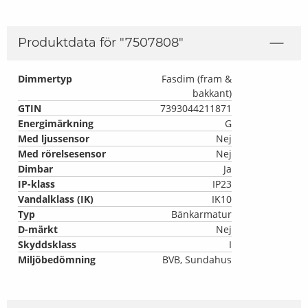
Produktdata för "
7507808
"
Dimmertyp
Fasdim (fram &
bakkant)
GTIN
7393044211871
Energimärkning
G
Med ljussensor
Nej
Med rörelsesensor
Nej
Dimbar
Ja
IP-klass
IP23
Vandalklass (IK)
IK10
Typ
Bänkarmatur
D-märkt
Nej
Skyddsklass
I
Miljöbedömning
BVB, Sundahus