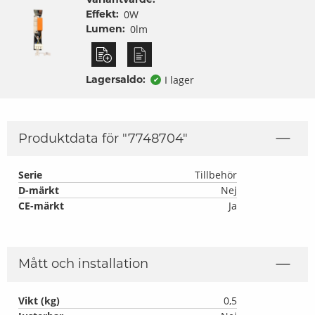
Effekt:
0W
Lumen:
0lm
Lagersaldo:
I lager
✔
Produktdata för "
7748704
"
Serie
Tillbehör
D-märkt
Nej
CE-märkt
Ja
Mått och installation
Vikt (kg)
0,5