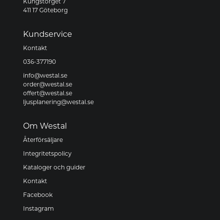
Kungstorget 7
411 17 Göteborg
Kundservice
Kontakt
036-377190
info@westal.se
order@westal.se
offert@westal.se
ljusplanering@westal.se
Om Westal
Återförsäljare
Integritetspolicy
Kataloger och guider
Kontakt
Facebook
Instagram