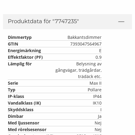
Produktdata för "
7747235
"
Dimmertyp
Bakkantsdimmer
GTIN
7393047564967
Energimärkning
E
Effektfaktor (PF)
0.9
Lämplig för
Belysning av
gångvägar, trädgårdar,
trädäck etc.
Serie
Max II
Typ
Pollare
IP-klass
IP44
Vandalklass (IK)
IK10
Skyddsklass
I
Dimbar
Ja
Med ljussensor
Nej
Med rörelsesensor
Nej