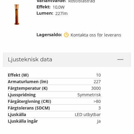
Variantvärde:
Rost/blästrad
Effekt:
10,0W
Lumen:
227lm
Lagersaldo:
Kontakta oss för leverans
Ljusteknisk data
Effekt (W)
10
Armaturlumen (lm)
227
Färgtemperatur (K)
3000
Ljusspridning
Symmetrisk
Färgåtergivning (CRI)
>80
Färgtolerans (SDCM)
3
Ljuskälla
LED utbytbar
Ljuskälla ingår
Ja