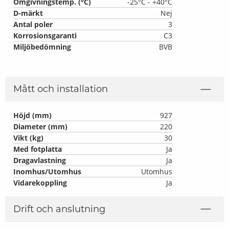
Omgivningstemp. (°C)
-25°C - +40°C
D-märkt
Nej
Antal poler
3
Korrosionsgaranti
C3
Miljöbedömning
BVB
Mått och installation
Höjd (mm)
927
Diameter (mm)
220
Vikt (kg)
30
Med fotplatta
Ja
Dragavlastning
Ja
Inomhus/Utomhus
Utomhus
Vidarekoppling
Ja
Drift och anslutning