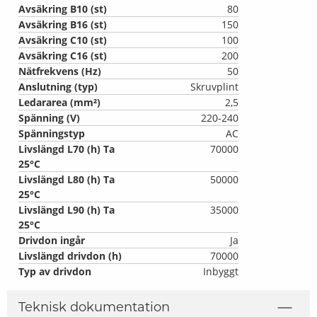
Avsäkring B10 (st)
80
Avsäkring B16 (st)
150
Avsäkring C10 (st)
100
Avsäkring C16 (st)
200
Nätfrekvens (Hz)
50
Anslutning (typ)
Skruvplint
Ledararea (mm²)
2,5
Spänning (V)
220-240
Spänningstyp
AC
Livslängd L70 (h) Ta
70000
25°C
Livslängd L80 (h) Ta
50000
25°C
Livslängd L90 (h) Ta
35000
25°C
Drivdon ingår
Ja
Livslängd drivdon (h)
70000
Typ av drivdon
Inbyggt
Teknisk dokumentation