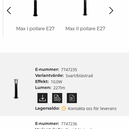
revious
Next
LED
Max I pollare E27
Max II pollare E27
Max I
E-nummer:
7747235
Variantvärde:
Svart/blästrad
Effekt:
10,0W
Lumen:
227lm
Lagersaldo:
Kontakta oss för leverans
E-nummer:
7747236