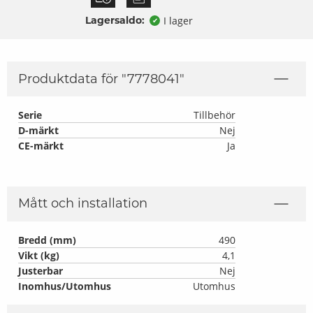
Lagersaldo:
I lager
✔
Produktdata för "
7778041
"
Serie
Tillbehör
D-märkt
Nej
CE-märkt
Ja
Mått och installation
Bredd (mm)
490
Vikt (kg)
4,1
Justerbar
Nej
Inomhus/Utomhus
Utomhus