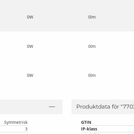
0W
0lm
0W
0lm
0W
0lm
Produktdata för "
770
Symmetrisk
GTIN
3
IP-klass