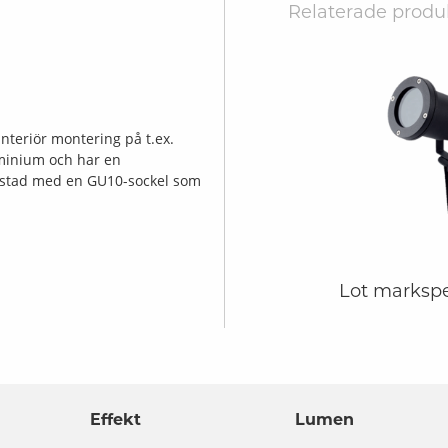
Relaterade produ
interiör montering på t.ex.
uminium och har en
rustad med en GU10-sockel som
Lot marksp
Effekt
Lumen