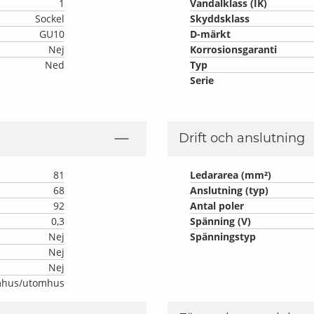
1
Vandalklass (IK)
Sockel
Skyddsklass
GU10
D-märkt
Nej
Korrosionsgaranti
Ned
Typ
Serie
Drift och anslutning
81
Ledararea (mm²)
68
Anslutning (typ)
92
Antal poler
0,3
Spänning (V)
Nej
Spänningstyp
Nej
Nej
mhus/utomhus