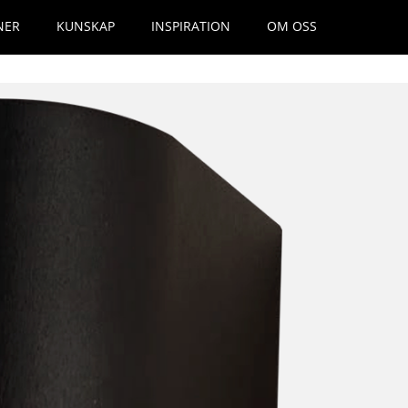
NER
KUNSKAP
INSPIRATION
OM OSS
ergikällor
Kataloger och guider
stem
Designers
 från lysrör till LED
Guide plafonder
Miljöbedömda produkter
teriört
Ljusdesign / DIALux
Home Selection
xteriört
Material och ytbehandling
Klassiska armaturer
Utfasning av lysrör 2023
Underhåll och garanti
HF-sensorer
IR-sensorer