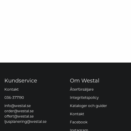
Kundservice
Om Westal
Kontakt
Återförsäljare
036-377190
Integritetspolicy
info@westal.se
Kataloger och guider
order@westal.se
Kontakt
offert@westal.se
ljusplanering@westal.se
Facebook
Instagram