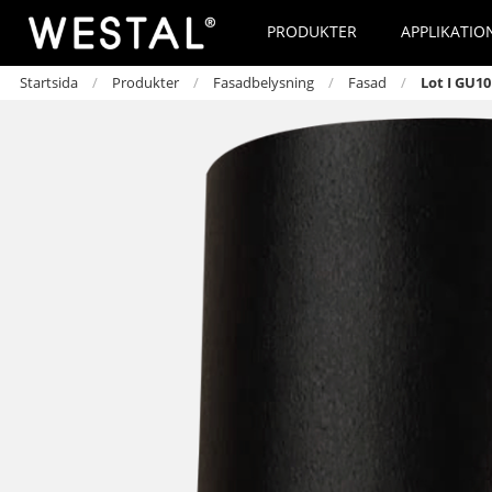
PRODUKTER
APPLIKATIO
Startsida
Produkter
Fasadbelysning
Fasad
Lot I GU10
Skola
ActiveAhead
Kontakt
Alternativa En
Djurhållning
D4i
Fabriken i Bankeryd
Lino modulsy
Kontor
Fullspektrum & HCL
Hitta din säljare
Våra utbyteskit
Plafonder
Pollare
Industri
IP, IK, och D-klassningar
Återförsäljare
Ljussättning in
Dekorativt
Mark
Hotell och Restaurang
Snabbkopplingssystem
Integritetspolicy
Ljussättning e
Vägg
Fot
Stad och Park
Jobba hos oss
Ljuslister
Pendlat
Pendlar
Kustnära Miljöer
Historia
Ark
Dikt tak
Kyrkogårdar och kulturmiljöer
Omsorg
Fastighet
LED-strips
Fasad
Retail
Bänkbelysning
Takfot