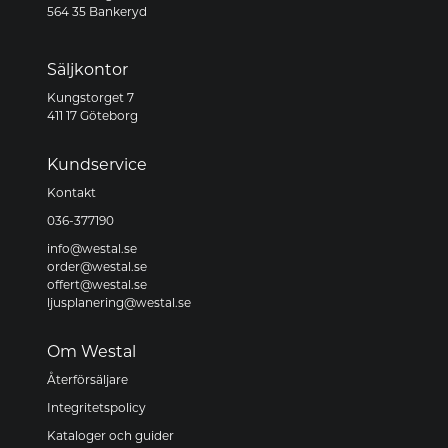
564 35 Bankeryd
Säljkontor
Kungstorget 7
411 17 Göteborg
Kundservice
Kontakt
036-377190
info@westal.se
order@westal.se
offert@westal.se
ljusplanering@westal.se
Om Westal
Återförsäljare
Integritetspolicy
Kataloger och guider