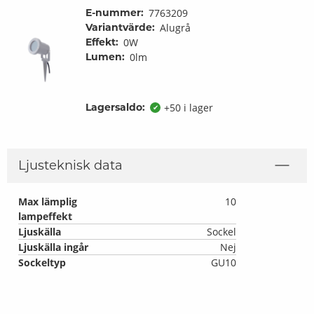
E-nummer:
7763209
Variantvärde:
Alugrå
Effekt:
0W
Lumen:
0lm
Lagersaldo:
+50 i lager
✔
Ljusteknisk data
Max lämplig
10
lampeffekt
Ljuskälla
Sockel
Ljuskälla ingår
Nej
Sockeltyp
GU10