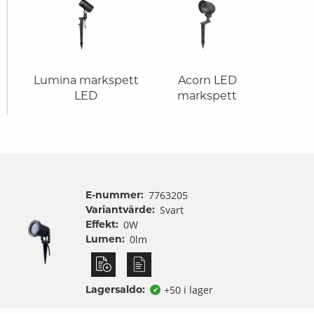
Lumina markspett
Acorn LED
LED
markspett
E-nummer:
7763205
Variantvärde:
Svart
Effekt:
0W
Lumen:
0lm
Lagersaldo:
+50 i lager
✔