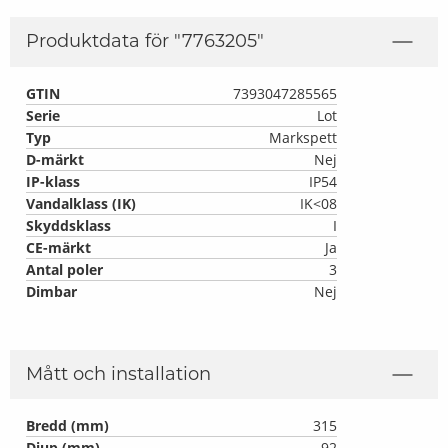
Produktdata för "
7763205
"
GTIN
7393047285565
Serie
Lot
Typ
Markspett
D-märkt
Nej
IP-klass
IP54
Vandalklass (IK)
IK<08
Skyddsklass
I
CE-märkt
Ja
Antal poler
3
Dimbar
Nej
Mått och installation
Bredd (mm)
315
Djup (mm)
92