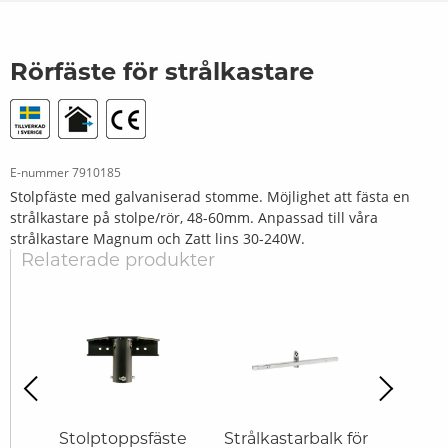
Rörfäste för strålkastare
E-nummer
7910185
Stolpfäste med galvaniserad stomme. Möjlighet att fästa en
strålkastare på stolpe/rör, 48-60mm. Anpassad till våra
strålkastare Magnum och Zatt lins 30-240W.
Relaterade produkter
revious
Next
te
Stolptoppsfäste
Strålkastarbalk för
V