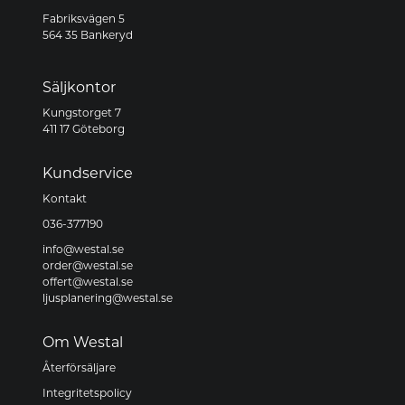
Fabriksvägen 5
564 35 Bankeryd
Säljkontor
Kungstorget 7
411 17 Göteborg
Kundservice
Kontakt
036-377190
info@westal.se
order@westal.se
offert@westal.se
ljusplanering@westal.se
Om Westal
Återförsäljare
Integritetspolicy