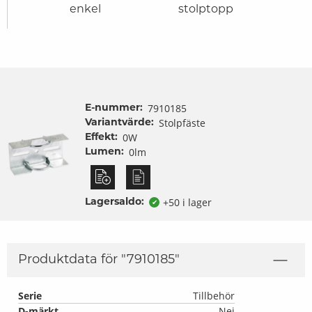
enkel
stolptopp
str
7910185
E-nummer:
Stolpfäste
Variantvärde:
0W
Effekt:
0lm
Lumen:
+50 i lager
Lagersaldo:
✔
Produktdata för "
7910185
"
Serie
Tillbehör
D-märkt
Nej