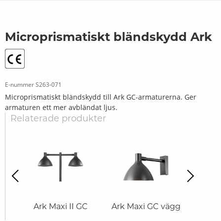
Microprismatiskt bländskydd Ark
E-nummer
S263-071
Microprismatiskt bländskydd till Ark GC-armaturerna. Ger
armaturen ett mer avbländat ljus.
Relaterade produkter
revious
Next
Ark Maxi II GC
Ark Maxi GC vägg
Ark 