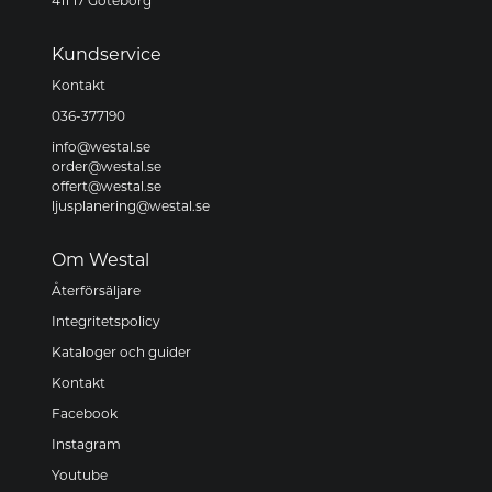
411 17 Göteborg
Kundservice
Kontakt
036-377190
info@westal.se
order@westal.se
offert@westal.se
ljusplanering@westal.se
Om Westal
Återförsäljare
Integritetspolicy
Kataloger och guider
Kontakt
Facebook
Instagram
Youtube