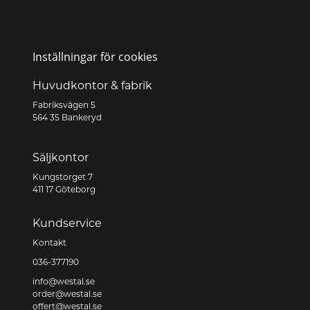
Inställningar för cookies
Huvudkontor & fabrik
Fabriksvägen 5
564 35 Bankeryd
Säljkontor
Kungstorget 7
411 17 Göteborg
Kundservice
Kontakt
036-377190
info@westal.se
order@westal.se
offert@westal.se