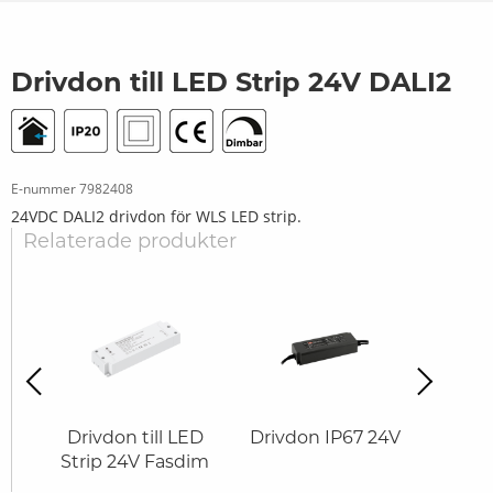
Drivdon till LED Strip 24V DALI2
E-nummer
7982408
24VDC DALI2 drivdon för WLS LED strip.
Relaterade produkter
revious
Next
ED
Drivdon till LED
Drivdon IP67 24V
Drivd
W
Strip 24V Fasdim
Stri