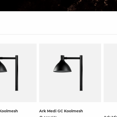
Skymningsrelä
Ersätter lysrör T8
Utbyteskit för lysrör
Ersätter kompaktlysrör
Ersätter lysrör T5
Tillbehör
 Koolmesh
Ark Medi GC Koolmesh