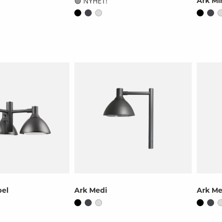
🟢 NYHET!
Ark Mi
pel
Ark Medi
Ark Me