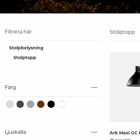
Industri
Nödljus
Filtrera här:
Stolptopp
Linjära system
Stolptopp
Stolpbelysning
Tracklights
Stolpar
Stolptopp
Solcell
Färg
Downlights
Arbetslampor
Infällt
LED-strip
Strålkastare
Ljuskälla
Ark Maxi GC