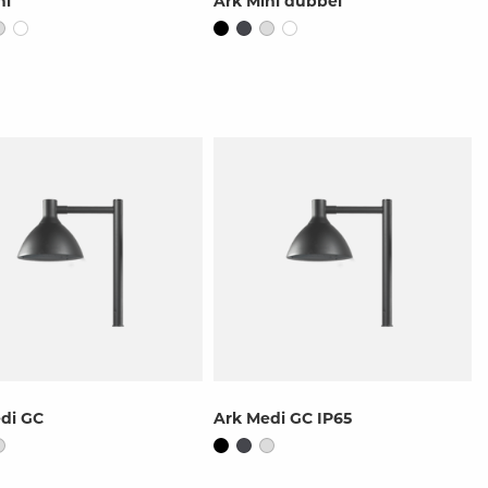
ni
Ark Mini dubbel
di GC
Ark Medi GC IP65