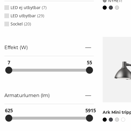
🟢 NYHET!
LED ej utbytbar
(
7
)
LED utbytbar
(
29
)
Sockel
(
20
)
Effekt (W)
7
55
Armaturlumen (lm)
625
5915
Ark Mini trip