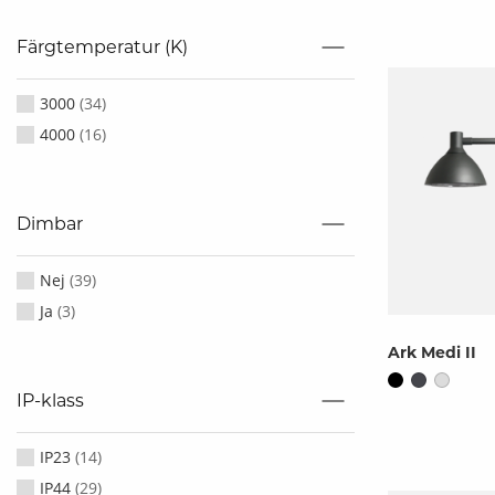
Färgtemperatur (K)
3000
(
34
)
4000
(
16
)
Dimbar
Nej
(
39
)
Ja
(
3
)
Ark Medi II
IP-klass
IP23
(
14
)
IP44
(
29
)