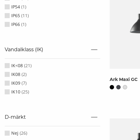
IP54
(
1
)
IP65
(
11
)
IP66
(
1
)
Vandalklass (IK)
IK<08
(
21
)
IK08
(
2
)
Ark Maxi GC
IK09
(
7
)
IK10
(
25
)
D-märkt
Nej
(
26
)