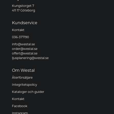
Kungstorget 7
411 17 Göteborg
Kundservice
Kontakt
036-377190
info@westal.se
order@westal.se
offert@westal.se
ljusplanering@westal.se
Om Westal
Återförsäljare
Integritetspolicy
Kataloger och guider
Kontakt
Facebook
Instagram