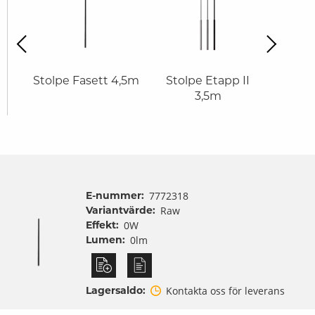
revious
Next
 3m
Stolpe Fasett 4,5m
Stolpe Etapp II
Koni
3,5m
E-nummer:
7772318
Variantvärde:
Raw
Effekt:
0W
Lumen:
0lm
Lagersaldo:
Kontakta oss för leverans