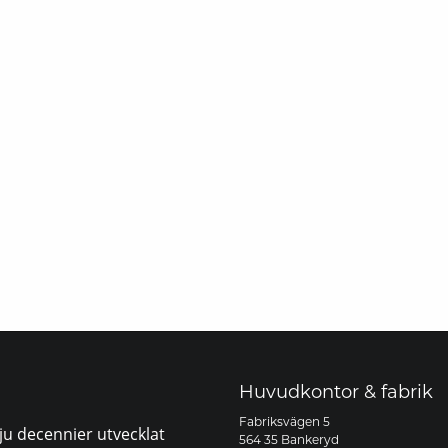
Huvudkontor & fabrik
Fabriksvägen 5
sju decennier utvecklat
564 35 Bankeryd