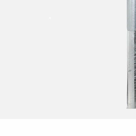
Industri
Nödljus
Linjära system
Stolptopp
Tracklights
Stolpar
Solcell
Downlights
Arbetslampor
Infällt
LED-strip
Strålkastare