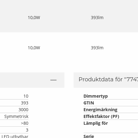
10,0W
393lm
10,0W
393lm
Produktdata för "
774
10
Dimmertyp
393
GTIN
3000
Energimärkning
Symmetrisk
Effektfaktor (PF)
>80
Lämplig för
3
Serie
LED utbytbar