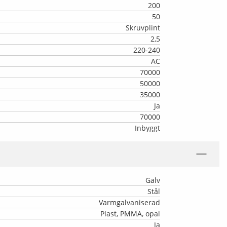
200
50
Skruvplint
2,5
220-240
AC
70000
50000
35000
Ja
70000
Inbyggt
Galv
Stål
Varmgalvaniserad
Plast, PMMA, opal
Ja