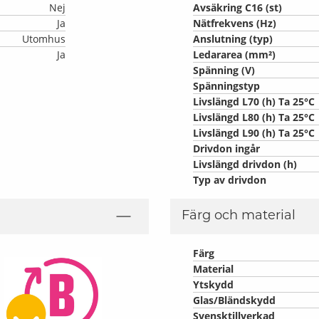
Nej
Avsäkring C16 (st)
Ja
Nätfrekvens (Hz)
Utomhus
Anslutning (typ)
Ja
Ledararea (mm²)
Spänning (V)
Spänningstyp
Livslängd L70 (h) Ta 25°C
Livslängd L80 (h) Ta 25°C
Livslängd L90 (h) Ta 25°C
Drivdon ingår
Livslängd drivdon (h)
Typ av drivdon
Färg och material
Färg
Material
Ytskydd
Glas/Bländskydd
Svensktillverkad