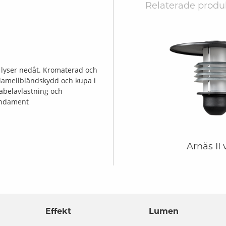
Relaterade produ
 lyser nedåt. Kromaterad och
 lamellbländskydd och kupa i
abelavlastning och
undament
Arnäs II
Effekt
Lumen