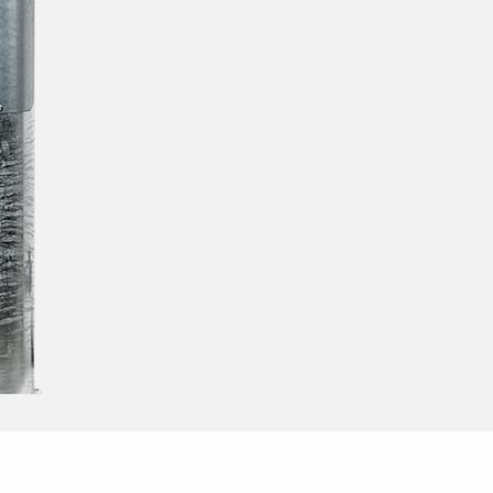
Skymningsrelä
Ersätter lysrör T8
Utbyteskit för lysrör
Ersätter kompaktlysrör
Ersätter lysrör T5
Tillbehör