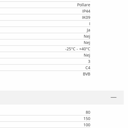
Pollare
IP44
IK09
I
Ja
Nej
Nej
-25°C - +40°C
Nej
3
C4
BVB
80
150
100