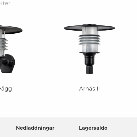
kter
 vägg
Arnäs II
Nedladdningar
Lagersaldo