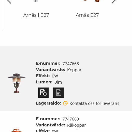
E27
Arnäs I E27
Arnäs E27
Arnäs
med 
E-nummer:
7747668
Variantvärde:
Koppar
Effekt:
0W
Lumen:
0lm
Lagersaldo:
Kontakta oss för leverans
E-nummer:
7747669
Variantvärde:
Råkoppar
Effekt:
0W