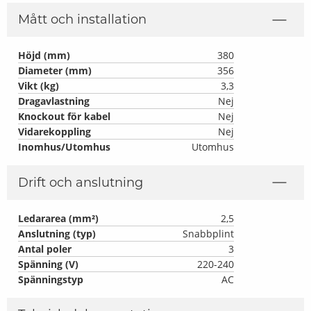
Mått och installation
Höjd (mm)
380
Diameter (mm)
356
Vikt (kg)
3,3
Dragavlastning
Nej
Knockout för kabel
Nej
Vidarekoppling
Nej
Inomhus/Utomhus
Utomhus
Drift och anslutning
Ledararea (mm²)
2,5
Anslutning (typ)
Snabbplint
Antal poler
3
Spänning (V)
220-240
Spänningstyp
AC