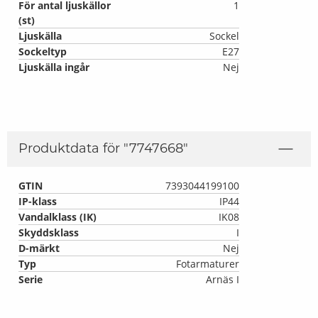
För antal ljuskällor
1
(st)
Ljuskälla
Sockel
Sockeltyp
E27
Ljuskälla ingår
Nej
Produktdata för "
7747668
"
GTIN
7393044199100
IP-klass
IP44
Vandalklass (IK)
IK08
Skyddsklass
I
D-märkt
Nej
Typ
Fotarmaturer
Serie
Arnäs I