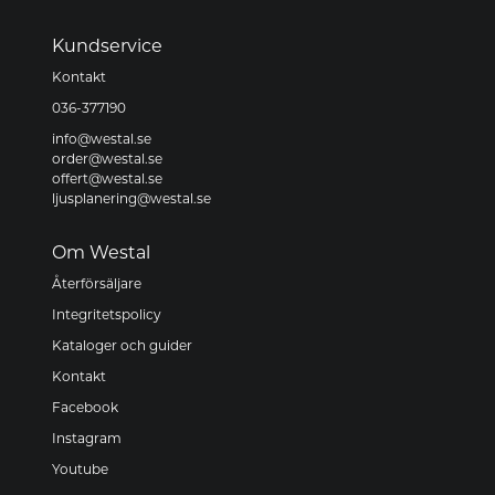
Kundservice
Kontakt
036-377190
info@westal.se
order@westal.se
offert@westal.se
ljusplanering@westal.se
Om Westal
Återförsäljare
Integritetspolicy
Kataloger och guider
Kontakt
Facebook
Instagram
Youtube