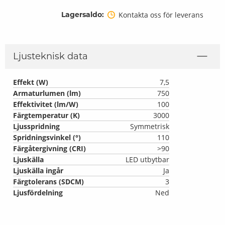
Lagersaldo:
Kontakta oss för leverans
Ljusteknisk data
Effekt (W)
7,5
Armaturlumen (lm)
750
Effektivitet (lm/W)
100
Färgtemperatur (K)
3000
Ljusspridning
Symmetrisk
Spridningsvinkel (°)
110
Färgåtergivning (CRI)
>90
Ljuskälla
LED utbytbar
Ljuskälla ingår
Ja
Färgtolerans (SDCM)
3
Ljusfördelning
Ned