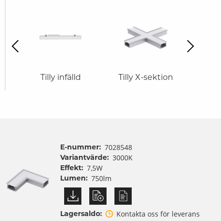
revious
Next
n
Tilly infälld
Tilly X-sektion
Till
E-nummer:
7028548
Variantvärde:
3000K
Effekt:
7,5W
Lumen:
750lm
Lagersaldo:
Kontakta oss för leverans