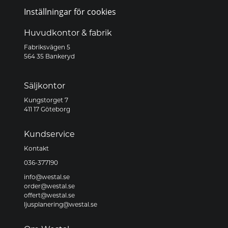
Inställningar för cookies
Huvudkontor & fabrik
Fabriksvägen 5
564 35 Bankeryd
Säljkontor
Kungstorget 7
411 17 Göteborg
Kundservice
Kontakt
036-377190
info@westal.se
order@westal.se
offert@westal.se
ljusplanering@westal.se