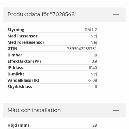
Produktdata för "
7028548
"
Styrning
DALI-2
Med ljussensor
Nej
Med rörelsesensor
Nej
GTIN
7393047253731
Dimbar
Ja
Effektfaktor (PF)
0,9
IP-klass
IP40
D-märkt
Nej
Vandalklass (IK)
IK<08
Skyddsklass
II
Mått och installation
Höjd (mm)
29