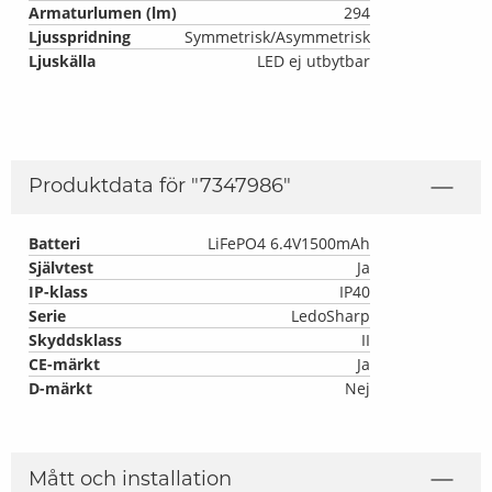
Armaturlumen (lm)
294
Ljusspridning
Symmetrisk/Asymmetrisk
Ljuskälla
LED ej utbytbar
Produktdata för "
7347986
"
Batteri
LiFePO4 6.4V1500mAh
Självtest
Ja
IP-klass
IP40
Serie
LedoSharp
Skyddsklass
II
CE-märkt
Ja
D-märkt
Nej
Mått och installation