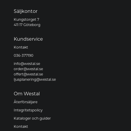
Säljkontor
Kungstorget 7
411 17 Göteborg
Kundservice
Kontakt
036-377190
info@westal.se
order@westal.se
offert@westal.se
ljusplanering@westal.se
Om Westal
Återförsäljare
Integritetspolicy
Kataloger och guider
Kontakt