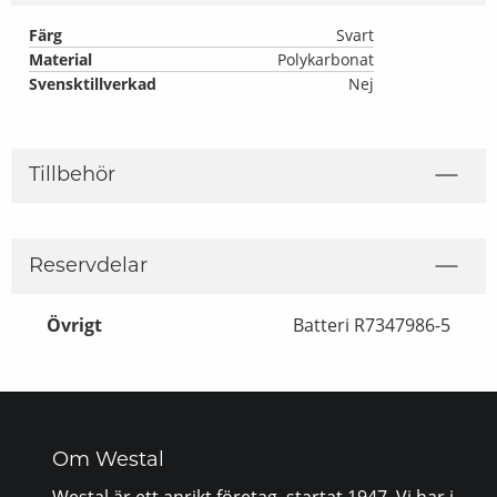
Färg
Svart
Material
Polykarbonat
Svensktillverkad
Nej
Tillbehör
Reservdelar
Övrigt
Batteri R7347986-5
Om Westal
Westal är ett anrikt företag, startat 1947. Vi har i