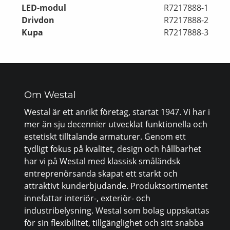
LED-modul
R7217888-1
Drivdon
R7217888-2
Kupa
R7217888-3
Om Westal
Westal är ett anrikt företag, startat 1947. Vi har i
mer än sju decennier utvecklat funktionella och
estetiskt tilltalande armaturer. Genom ett
tydligt fokus på kvalitet, design och hållbarhet
har vi på Westal med klassisk småländsk
entreprenörsanda skapat ett starkt och
attraktivt kunderbjudande. Produktsortimentet
innefattar interiör-, exteriör- och
industribelysning. Westal som bolag uppskattas
för sin flexibilitet, tillgänglighet och sitt snabba