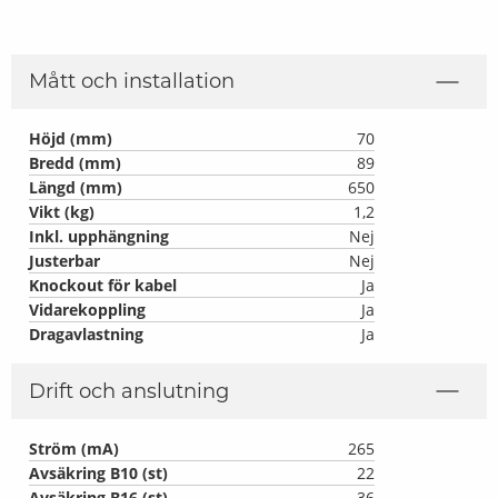
Mått och installation
Höjd (mm)
70
Bredd (mm)
89
Längd (mm)
650
Vikt (kg)
1,2
Inkl. upphängning
Nej
Justerbar
Nej
Knockout för kabel
Ja
Vidarekoppling
Ja
Dragavlastning
Ja
Drift och anslutning
Ström (mA)
265
Avsäkring B10 (st)
22
Avsäkring B16 (st)
36