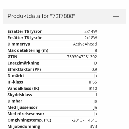
Produktdata för "
7217888
"
Ersätter T5 lysrör
2x14W
Ersätter T8 lysrör
2x18W
Dimmertyp
ActiveAhead
Max detektering (m)
8
GTIN
7393047231302
Energimärkning
D
Effektfaktor (PF)
0,9
D-märkt
Ja
IP-klass
IP65
Vandalklass (IK)
IK10
Skyddsklass
I
Dimbar
Ja
Med ljussensor
Ja
Med rörelsesensor
Ja
Omgivningstemp. (°C)
-20°C - +45°C
Miljöbedömning
BVB