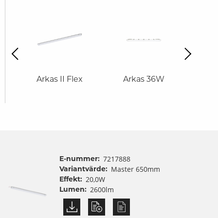
revious
Next
g
Arkas II Flex
Arkas 36W
Ark
E-nummer:
7217888
Variantvärde:
Master 650mm
Effekt:
20,0W
Lumen:
2600lm