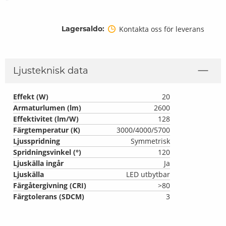
Lagersaldo:
Kontakta oss för leverans
Ljusteknisk data
Effekt (W)
20
Armaturlumen (lm)
2600
Effektivitet (lm/W)
128
Färgtemperatur (K)
3000/4000/5700
Ljusspridning
Symmetrisk
Spridningsvinkel (°)
120
Ljuskälla ingår
Ja
Ljuskälla
LED utbytbar
Färgåtergivning (CRI)
>80
Färgtolerans (SDCM)
3