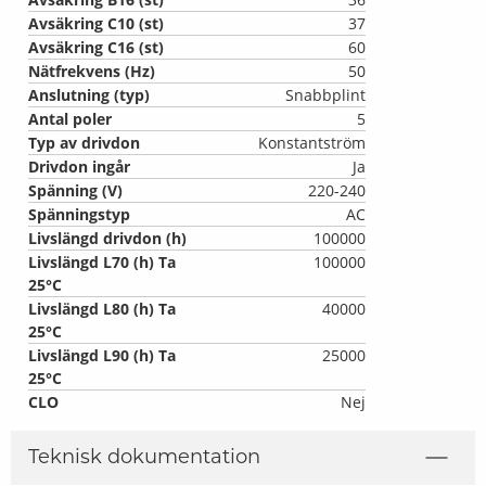
Avsäkring C10 (st)
37
Avsäkring C16 (st)
60
Nätfrekvens (Hz)
50
Anslutning (typ)
Snabbplint
Antal poler
5
Typ av drivdon
Konstantström
Drivdon ingår
Ja
Spänning (V)
220-240
Spänningstyp
AC
Livslängd drivdon (h)
100000
Livslängd L70 (h) Ta
100000
25°C
Livslängd L80 (h) Ta
40000
25°C
Livslängd L90 (h) Ta
25000
25°C
CLO
Nej
Teknisk dokumentation