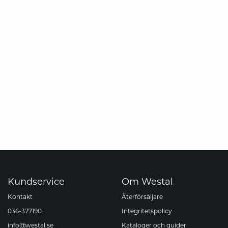
Kundservice
Om Westal
Kontakt
Återförsäljare
036-377190
Integritetspolicy
info@westal.se
Kataloger och guider