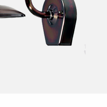
Skymningsrelä
Ersätter lysrör T8
Utbyteskit för lysrör
Ersätter kompaktlysrör
Ersätter lysrör T5
Tillbehör