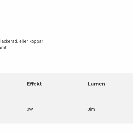
ackerad, eller koppar.
samt
Effekt
Lumen
0W
0lm