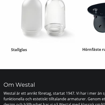
Hörnfäste r
Stallglas
Om Westal
Westal är ett anrikt företag, startat 1947. Vi har i mer än 
funktionella och estetiskt tilltalande armaturer. Genom ett
design och hållbarhet har vi på Westal med klassisk sm