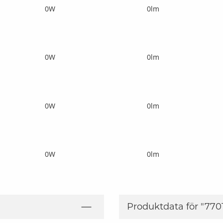
0W
0lm
0W
0lm
0W
0lm
0W
0lm
Produktdata för "
770