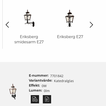
revious
Next
kta
Eriksberg
Eriksberg E27
Eriksb
smidesarm E27
7701842
E-nummer:
Katedralglas
Variantvärde:
0W
Effekt:
0lm
Lumen: