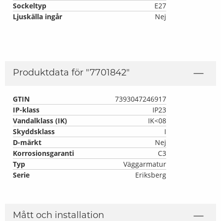
Sockeltyp
E27
Ljuskälla ingår
Nej
Produktdata för "
7701842
"
GTIN
7393047246917
IP-klass
IP23
Vandalklass (IK)
IK<08
Skyddsklass
I
D-märkt
Nej
Korrosionsgaranti
C3
Typ
Väggarmatur
Serie
Eriksberg
Mått och installation