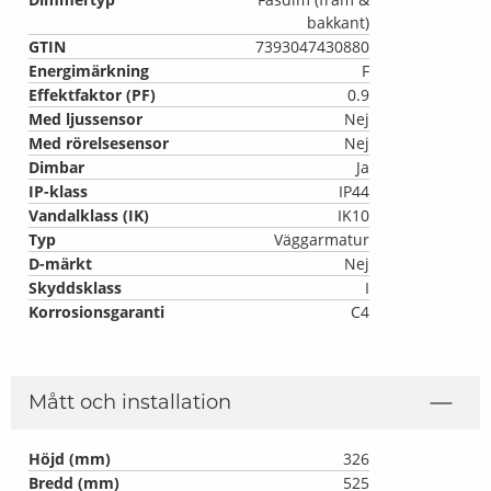
bakkant)
GTIN
7393047430880
Energimärkning
F
Effektfaktor (PF)
0.9
Med ljussensor
Nej
Med rörelsesensor
Nej
Dimbar
Ja
IP-klass
IP44
Vandalklass (IK)
IK10
Typ
Väggarmatur
D-märkt
Nej
Skyddsklass
I
Korrosionsgaranti
C4
Mått och installation
Höjd (mm)
326
Bredd (mm)
525