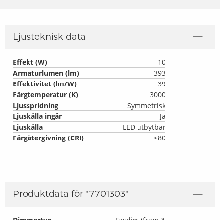
Ljusteknisk data
Effekt (W)
10
Armaturlumen (lm)
393
Effektivitet (lm/W)
39
Färgtemperatur (K)
3000
Ljusspridning
Symmetrisk
Ljuskälla ingår
Ja
Ljuskälla
LED utbytbar
Färgåtergivning (CRI)
>80
Produktdata för "
7701303
"
Dimmertyp
Fasdim (fram &