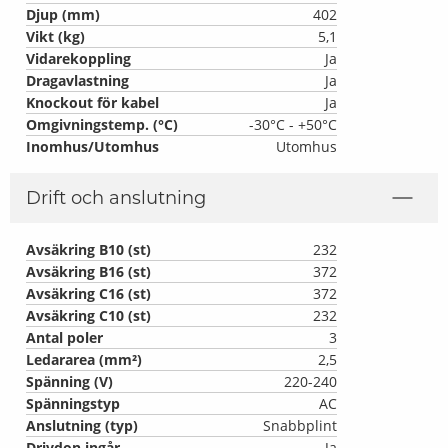
Djup (mm)
402
Vikt (kg)
5,1
Vidarekoppling
Ja
Dragavlastning
Ja
Knockout för kabel
Ja
Omgivningstemp. (°C)
-30°C - +50°C
Inomhus/Utomhus
Utomhus
Drift och anslutning
Avsäkring B10 (st)
232
Avsäkring B16 (st)
372
Avsäkring C16 (st)
372
Avsäkring C10 (st)
232
Antal poler
3
Ledararea (mm²)
2,5
Spänning (V)
220-240
Spänningstyp
AC
Anslutning (typ)
Snabbplint
Drivdon ingår
Ja