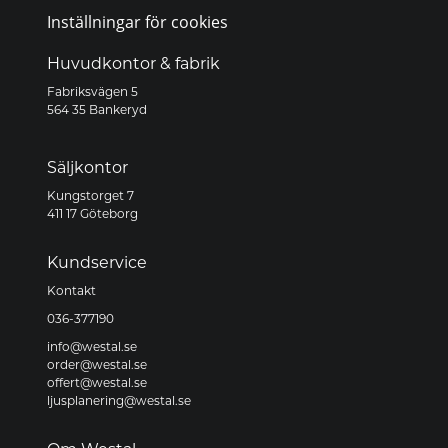
Inställningar för cookies
Huvudkontor & fabrik
Fabriksvägen 5
564 35 Bankeryd
Säljkontor
Kungstorget 7
411 17 Göteborg
Kundservice
Kontakt
036-377190
info@westal.se
order@westal.se
offert@westal.se
ljusplanering@westal.se