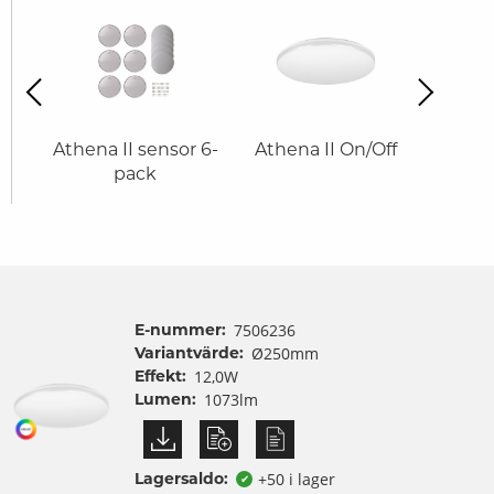
revious
Next
ff
Athena II sensor 6-
Athena II On/Off
Athen
pack
E-nummer:
7506236
Variantvärde:
Ø250mm
Effekt:
12,0W
Lumen:
1073lm
Lagersaldo:
+50 i lager
✔