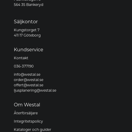
564 35 Bankeryd
Säljkontor
Kungstorget 7
411 17 Göteborg
Kundservice
Kontakt
036-377190
info@westal.se
order@westal.se
offert@westal.se
ljusplanering@westal.se
Om Westal
Återförsäljare
Integritetspolicy
Kataloger och guider