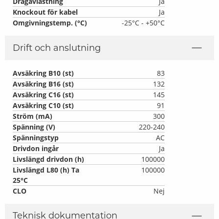
Dragavlastning
Ja
Knockout för kabel
Ja
Omgivningstemp. (°C)
-25°C - +50°C
Drift och anslutning
Avsäkring B10 (st)
83
Avsäkring B16 (st)
132
Avsäkring C16 (st)
145
Avsäkring C10 (st)
91
Ström (mA)
300
Spänning (V)
220-240
Spänningstyp
AC
Drivdon ingår
Ja
Livslängd drivdon (h)
100000
Livslängd L80 (h) Ta
100000
25°C
CLO
Nej
Teknisk dokumentation