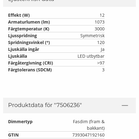
Effekt (W)
12
Armaturlumen (lm)
1073
Färgtemperatur (K)
3000
Ljusspridning
Symmetrisk
Spridningsvinkel (°)
120
Ljuskälla ingår
Ja
Ljuskälla
LED utbytbar
Färgåtergivning (CRI)
>97
Färgtolerans (SDCM)
3
Produktdata för "
7506236
"
Dimmertyp
Fasdim (fram &
bakkant)
GTIN
7393047192160