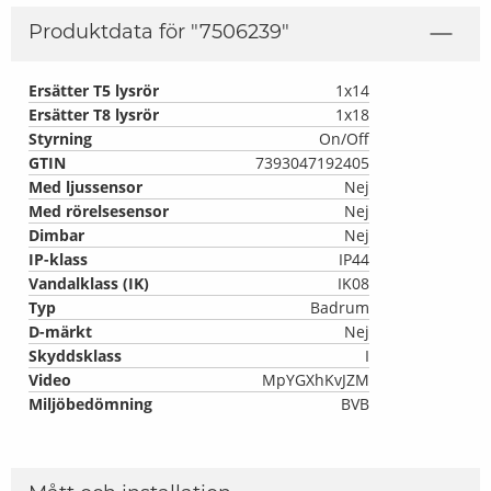
Produktdata för "
7506239
"
Ersätter T5 lysrör
1x14
Ersätter T8 lysrör
1x18
Styrning
On/Off
GTIN
7393047192405
Med ljussensor
Nej
Med rörelsesensor
Nej
Dimbar
Nej
IP-klass
IP44
Vandalklass (IK)
IK08
Typ
Badrum
D-märkt
Nej
Skyddsklass
I
Video
MpYGXhKvJZM
Miljöbedömning
BVB