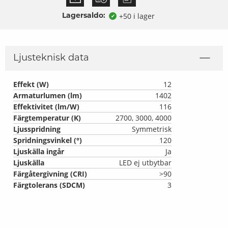
+50 i lager
Lagersaldo:
✔
Ljusteknisk data
Effekt (W)
12
Armaturlumen (lm)
1402
Effektivitet (lm/W)
116
Färgtemperatur (K)
2700, 3000, 4000
Ljusspridning
Symmetrisk
Spridningsvinkel (°)
120
Ljuskälla ingår
Ja
Ljuskälla
LED ej utbytbar
Färgåtergivning (CRI)
>90
Färgtolerans (SDCM)
3