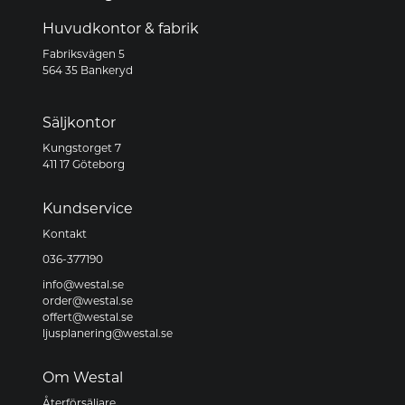
Huvudkontor & fabrik
Fabriksvägen 5
564 35 Bankeryd
Säljkontor
Kungstorget 7
411 17 Göteborg
Kundservice
Kontakt
036-377190
info@westal.se
order@westal.se
offert@westal.se
ljusplanering@westal.se
Om Westal
Återförsäljare