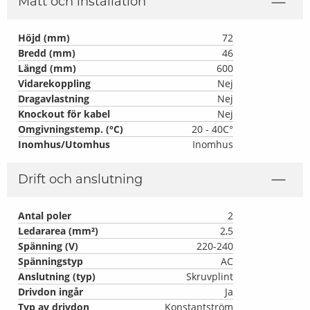
Mått och installation
Höjd (mm)
72
Bredd (mm)
46
Längd (mm)
600
Vidarekoppling
Nej
Dragavlastning
Nej
Knockout för kabel
Nej
Omgivningstemp. (°C)
20 - 40C°
Inomhus/Utomhus
Inomhus
Drift och anslutning
Antal poler
2
Ledararea (mm²)
2,5
Spänning (V)
220-240
Spänningstyp
AC
Anslutning (typ)
Skruvplint
Drivdon ingår
Ja
Typ av drivdon
Konstantström