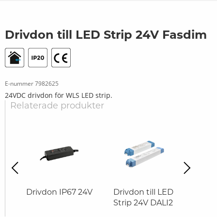
Drivdon till LED Strip 24V Fasdim
E-nummer
7982625
24VDC drivdon för WLS LED strip.
Relaterade produkter
revious
Next
ED
Drivdon IP67 24V
Drivdon till LED
Drivd
W
Strip 24V DALI2
Stri