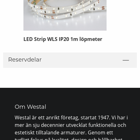
pmeter
LED Strip WLS IP20 1m löpmeter
LED strip 
Reservdelar
Om Westal
Westal är ett anrikt företag, startat 1947. Vi har i
mer än sju decennier utvecklat funktionella och
estetiskt tilltalande armaturer. Genom ett
tydligt fokus på kvalitet, design och hållbarhet