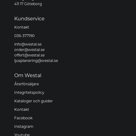
411 17 Göteborg
Kundservice
Kontakt
036-377190
info@westal.se
order@westal.se
offert@westal.se
ljusplanering@westal.se
Om Westal
Återförsäljare
Integritetspolicy
Kataloger och guider
Kontakt
Facebook
Instagram
Youtube