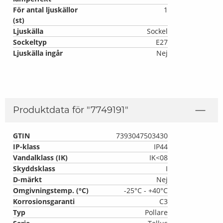
För antal ljuskällor
1
(st)
Ljuskälla
Sockel
Sockeltyp
E27
Ljuskälla ingår
Nej
Produktdata för "
7749191
"
GTIN
7393047503430
IP-klass
IP44
Vandalklass (IK)
IK<08
Skyddsklass
I
D-märkt
Nej
Omgivningstemp. (°C)
-25°C - +40°C
Korrosionsgaranti
C3
Typ
Pollare