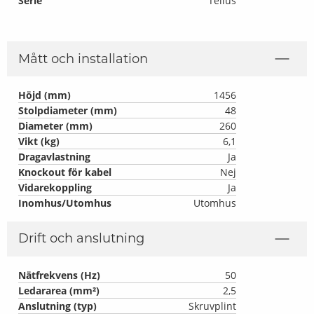
Serie
Tellus
Mått och installation
Höjd (mm)
1456
Stolpdiameter (mm)
48
Diameter (mm)
260
Vikt (kg)
6,1
Dragavlastning
Ja
Knockout för kabel
Nej
Vidarekoppling
Ja
Inomhus/Utomhus
Utomhus
Drift och anslutning
Nätfrekvens (Hz)
50
Ledararea (mm²)
2,5
Anslutning (typ)
Skruvplint